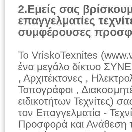
2.Εμείς σας βρίσκου
επαγγελματίες τεχνίτε
συμφέρουσες προσφ
Το VriskoTexnites (www.v
ένα μεγάλο δίκτυο ΣΥΝΕ
, Αρχιτέκτονες , Ηλεκτρο
Τοπογράφοι , Διακοσμητ
ειδικοτήτων Τεχνίτες) σ
τον Επαγγελματία - Τεχνί
Προσφορά και Ανάθεση τ