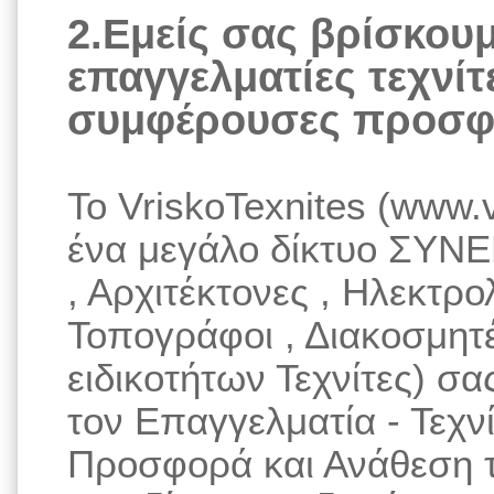
2.Εμείς σας βρίσκου
επαγγελματίες τεχνίτε
συμφέρουσες προσφ
Το VriskoTexnites (www.v
ένα μεγάλο δίκτυο ΣΥΝΕ
, Αρχιτέκτονες , Ηλεκτρο
Τοπογράφοι , Διακοσμητ
ειδικοτήτων Τεχνίτες) σ
τον Επαγγελματία - Τεχνί
Προσφορά και Ανάθεση τ