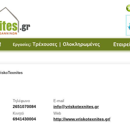
iskoTexnites
Τηλέφωνο
E-mail
2651070084
info@vriskotexnites.gr
Κινητό
Web
6941430004
http://www.vriskotexnites.gr/