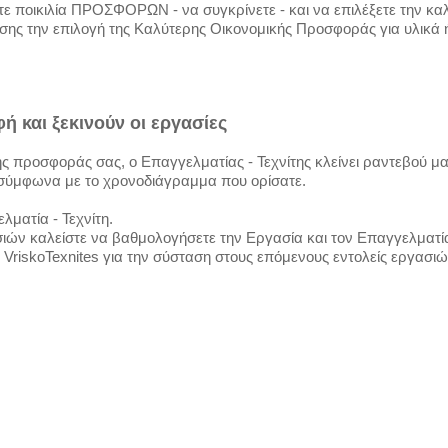
ετε ποικιλία ΠΡΟΣΦΟΡΩΝ - να συγκρίνετε - και να επιλέξετε την κα
ης την επιλογή της Καλύτερης Οικονομικής Προσφοράς για υλικά ή
ή και ξεκινούν οι εργασίες
ς προσφοράς σας, ο Επαγγελματίας - Τεχνίτης κλείνει ραντεβού μαζ
 σύμφωνα με το χρονοδιάγραμμα που ορίσατε.
ματία - Τεχνίτη.
ών καλείστε να βαθμολογήσετε την Εργασία και τον Επαγγελματία 
 VriskoTexnites για την σύσταση στους επόμενους εντολείς εργασι