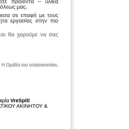
είτε προϊόντα – υλικά
πόλεως μας.
μεσα σε επαφή με τους
ητα εργασίας στην πιο
και θα χαρούμε να σας
Η Ομάδα του
vriskotexnites.
αιρία
VreSpiti
ΛΜΑΤΙΚΟΥ ΑΚΙΝΗΤΟΥ &