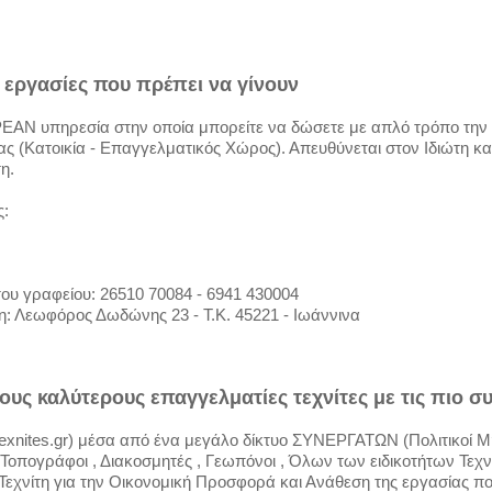
ς εργασίες που πρέπει να γίνουν
ΔΩΡΕΑΝ υπηρεσία στην οποία μπορείτε να δώσετε με απλό τρόπο την
ς (Κατοικία - Επαγγελματικός Χώρος). Απευθύνεται στον Ιδιώτη κα
η.
ς:
ου γραφείου: 26510 70084 - 6941 430004
ση: Λεωφόρος Δωδώνης 23 - Τ.Κ. 45221 - Ιωάννινα
τους καλύτερους επαγγελματίες τεχνίτες με τις πιο
texnites.gr) μέσα από ένα μεγάλο δίκτυο ΣΥΝΕΡΓΑΤΩΝ (Πολιτικοί Μη
Τοπογράφοι , Διακοσμητές , Γεωπόνοι , Όλων των ειδικοτήτων Τεχν
Τεχνίτη για την Οικονομική Προσφορά και Ανάθεση της εργασίας πο