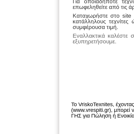
Για οποιαδήποτε τεχν
επωφεληθείτε από τις ά
Καταχωρήστε στο
site
κατάλληλους τεχνίτες 
συμφέρουσα τιμή.
Εναλλακτικά καλέστε 
εξυπηρετήσουμε.
To VriskoTexnites, έχοντα
(www.vrespiti.gr), μπορ
ΓΗΣ για Πώληση ή Ενοικί