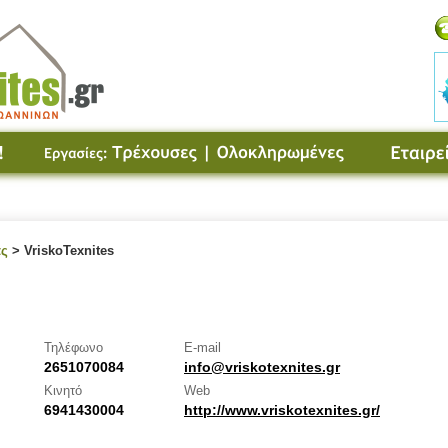
ας
> VriskoTexnites
Τηλέφωνο
E-mail
2651070084
info@vriskotexnites.gr
Κινητό
Web
6941430004
http://www.vriskotexnites.gr/