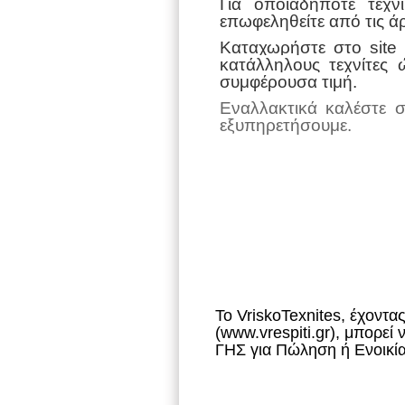
Για οποιαδήποτε τεχν
επωφεληθείτε από τις ά
Καταχωρήστε στο
site
κατάλληλους τεχνίτες 
συμφέρουσα τιμή.
Εναλλακτικά καλέστε 
εξυπηρετήσουμε.
To VriskoTexnites, έχοντα
(www.vrespiti.gr), μπορ
ΓΗΣ για Πώληση ή Ενοικί