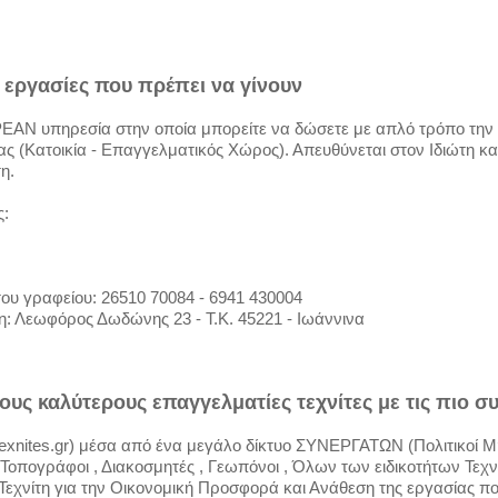
ς εργασίες που πρέπει να γίνουν
ΔΩΡΕΑΝ υπηρεσία στην οποία μπορείτε να δώσετε με απλό τρόπο την
ς (Κατοικία - Επαγγελματικός Χώρος). Απευθύνεται στον Ιδιώτη κα
η.
ς:
ου γραφείου: 26510 70084 - 6941 430004
ση: Λεωφόρος Δωδώνης 23 - Τ.Κ. 45221 - Ιωάννινα
τους καλύτερους επαγγελματίες τεχνίτες με τις πιο
texnites.gr) μέσα από ένα μεγάλο δίκτυο ΣΥΝΕΡΓΑΤΩΝ (Πολιτικοί Μη
Τοπογράφοι , Διακοσμητές , Γεωπόνοι , Όλων των ειδικοτήτων Τεχν
Τεχνίτη για την Οικονομική Προσφορά και Ανάθεση της εργασίας πο