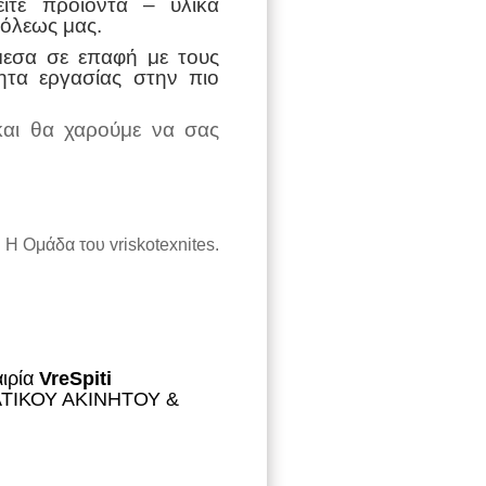
είτε προϊόντα – υλικά
πόλεως μας.
μεσα σε επαφή με τους
ητα εργασίας στην πιο
και θα χαρούμε να σας
Η Ομάδα του
vriskotexnites.
αιρία
VreSpiti
ΛΜΑΤΙΚΟΥ ΑΚΙΝΗΤΟΥ &