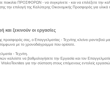
ετε ποικιλία ΠΡΟΣΦΟΡΩΝ - να συγκρίνετε - και να επιλέξετε την κα
ης την επιλογή της Καλύτερης Οικονομικής Προσφοράς για υλικά ή
ή και ξεκινούν οι εργασίες
ς προσφοράς σας, ο Επαγγελματίας - Τεχνίτης κλείνει ραντεβού μαζ
 σύμφωνα με το χρονοδιάγραμμα που ορίσατε.
ματία - Τεχνίτη.
ών καλείστε να βαθμολογήσετε την Εργασία και τον Επαγγελματία 
 VriskoTexnites για την σύσταση στους επόμενους εντολείς εργασι