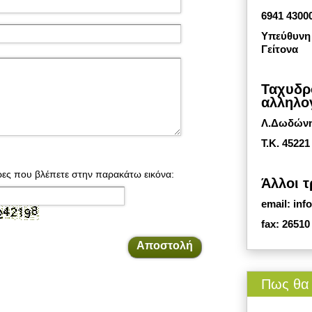
6941 4300
Υπεύθυνη 
Γείτονα
Ταχυδρ
αλληλο
Λ.Δωδώνης
Τ.Κ. 45221
ες που βλέπετε στην παρακάτω εικόνα:
Άλλοι τ
email: inf
fax: 26510
Πως θα 