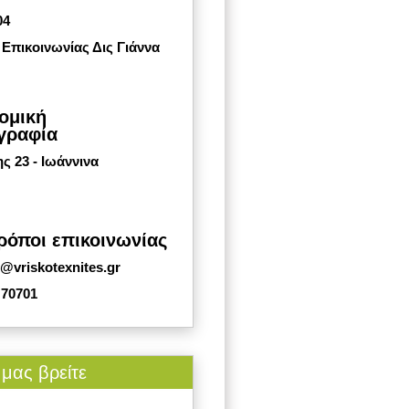
04
Επικοινωνίας Δις Γιάννα
ομική
γραφία
 23 - Ιωάννινα
ρόποι επικοινωνίας
o@vriskotexnites.gr
 70701
μας βρείτε