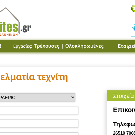
ελματία τεχνίτη
Στοιχεία
Επικοι
Τηλεφω
26510 700